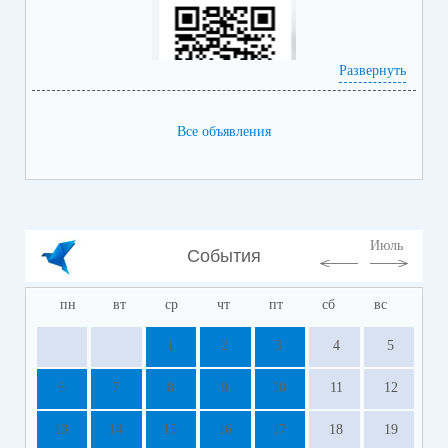
Развернуть
Все объявления
https://bus.gov.ru/info-card/382365
Июль
События
пн
вт
ср
чт
пт
сб
вс
1
2
3
4
5
6
7
8
9
10
11
12
13
14
15
16
17
18
19